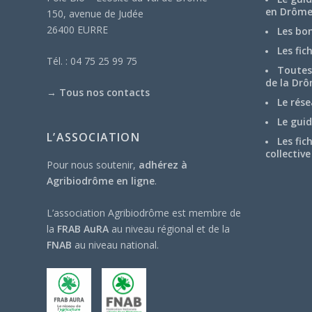
en Drôm
150, avenue de Judée
26400 EURRE
Les bo
Les fic
Tél. : 04 75 25 99 75
Toutes 
de la Drô
→
Tous nos contacts
Le rése
Le guid
L’ASSOCIATION
Les fic
collective
Pour nous soutenir,
adhérez à
Agribiodrôme en ligne
.
L’association Agribiodrôme est membre de
la
FRAB AuRA
au niveau régional et de la
FNAB
au niveau national.