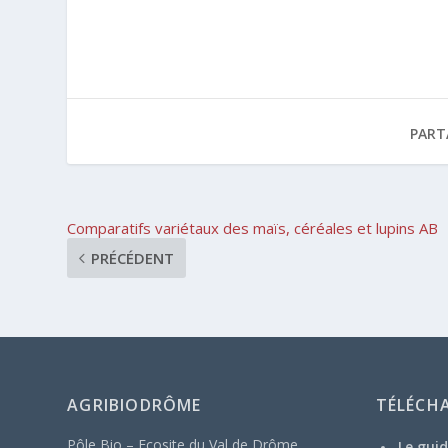
PART
Comparatifs variétaux des maïs, céréales et lupins AB
PRÉCÉDENT
AGRIBIODRÔME
TÉLÉCH
Pôle Bio – Ecosite du Val de Drôme
Le guid