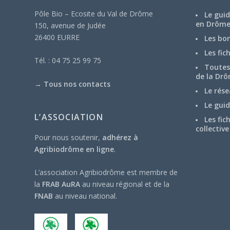
Pôle Bio – Ecosite du Val de Drôme
Le guid
en Drôm
150, avenue de Judée
26400 EURRE
Les bo
Les fic
Tél. : 04 75 25 99 75
Toutes 
de la Drô
→
Tous nos contacts
Le rése
Le guid
L’ASSOCIATION
Les fic
collective
Pour nous soutenir,
adhérez à
Agribiodrôme en ligne
.
L’association Agribiodrôme est membre de
la
FRAB AuRA
au niveau régional et de la
FNAB
au niveau national.