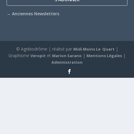
→
Anciennes Newsletters
© Agribiodrôme | réalisé par
|
Midi Moins Le Quart
Graphisme
et
|
|
Veropit
Marion Sarano
Mentions Légales
Administration