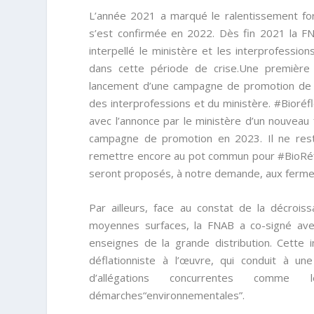
L’année 2021 a marqué le ralentissement for
s’est confirmée en 2022. Dès fin 2021 la FN
interpellé le ministère et les interprofession
dans cette période de crise.Une première
lancement d’une campagne de promotion de la 
des interprofessions et du ministère. #Bioré
avec l’annonce par le ministère d’un nouvea
campagne de promotion en 2023. Il ne reste
remettre encore au pot commun pour #BioRéf
seront proposés, à notre demande, aux fermes e
Par ailleurs, face au constat de la décrois
moyennes surfaces, la FNAB a co-signé av
enseignes de la grande distribution. Cette i
déflationniste à l’œuvre, qui conduit à une
d’allégations concurrentes comm
démarches“environnementales”.