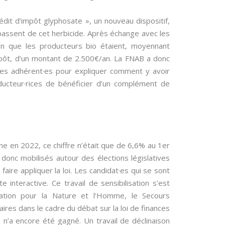
édit d’impôt glyphosate », un nouveau dispositif,
passent de cet herbicide. Après échange avec les
ion que les producteurs bio étaient, moyennant
’impôt, d’un montant de 2.500€/an. La FNAB a donc
ses adhérent·es pour expliquer comment y avoir
ucteur·rices de bénéficier d’un complément de
ine en 2022, ce chiffre n’était que de 6,6% au 1er
donc mobilisés autour des élections législatives
ire appliquer la loi. Les candidat·es qui se sont
 interactive. Ce travail de sensibilisation s’est
dation pour la Nature et l’Homme, le Secours
res dans le cadre du débat sur la loi de finances
 n’a encore été gagné. Un travail de déclinaison