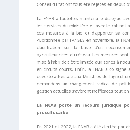
Conseil d’Etat ont tous été rejetés en début d
La FNAB a toutefois maintenu le dialogue avec
les services du ministère et avec le cabinet 
ces mesures à la bio et d’apporter sa contri
Auditionnée par l’ANSES en novembre, la FNAB
claustration sur la base d’un recensem
agriculteur·rices du réseau. Les mesures sont 
mise à l’abri doit être limitée aux zones à ri
en circuits courts. Enfin, la FNAB a co-signé
ouverte adressée aux Ministres de l’agriculture
demandons un changement radical de politi
gestion actuelles s’avèrent inefficaces tout 
La FNAB porte un recours juridique pou
prosulfocarbe
En 2021 et 2022, la FNAB a été alertée par 