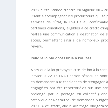
2022 a été l’année d’entre en vigueur du « cr
visant à accompagner les producteurs qui se 
services de l’État, la FNAB a eu confirmat
certaines conditions, éligibles à ce crédit d
réalisé une communication à destination de 
accès, permettant ainsi à de nombreux prod
revenu.
Rendre la bio accessible à tou·tes
Alors que la loi prévoyait 20% de bio à la cant
janvier 2022. La FNAB et son réseau se sont 
en demandant aux candidat·es de s’engager à fa
engagé·es ont été répertorié·es sur une carte
prolongé par le portage en collectif (Fon
catholique et Restau’co) de demandes budgétai
2023. A ce stade, aucun arbitrage budgétaire