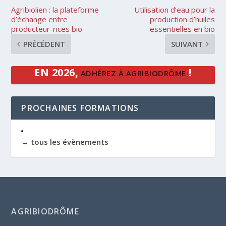
Agribiolien : la plateforme
Utilisation d’eau pour la
d’échange entre
production d’huiles
producteur-rices bio
essentielles en bio
PRÉCÉDENT
SUIVANT
EN 2026,
!
ADHÉREZ À AGRIBIODRÔME
PROCHAINES FORMATIONS
→ tous les évènements
AGRIBIODRÔME