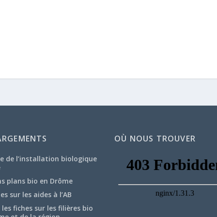
ARGEMENTS
OÙ NOUS TROUVER
e de l’installation biologique
e
ns plans bio en Drôme
hes sur les aides à l’AB
les fiches sur les filières bio
me et de la région