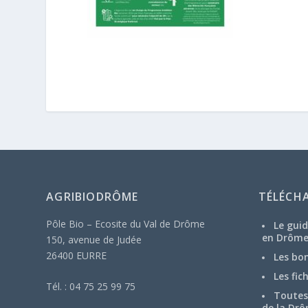
AGRIBIODRÔME
TÉLÉCH
Pôle Bio – Ecosite du Val de Drôme
Le guid
en Drôm
150, avenue de Judée
26400 EURRE
Les bo
Les fic
Tél. : 04 75 25 99 75
Toutes 
de la Drô