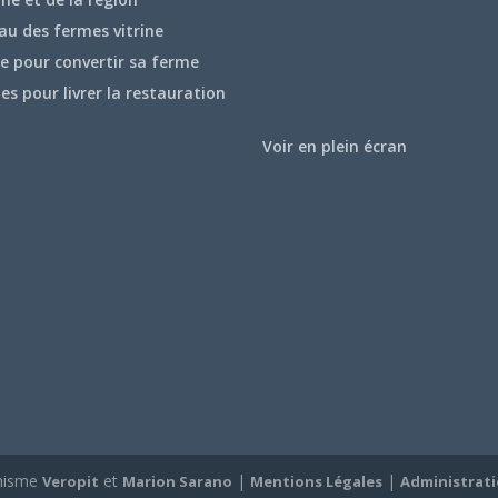
au des fermes vitrine
e pour convertir sa ferme
hes pour livrer la restauration
Voir en plein écran
hisme
et
|
|
Veropit
Marion Sarano
Mentions Légales
Administrat