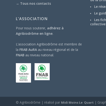
→
Tous nos contacts
Le rése
Le guid
L’ASSOCIATION
Les fic
collective
Pour nous soutenir,
adhérez à
Agribiodrôme en ligne
.
L’association Agribiodrôme est membre de
la
FRAB AuRA
au niveau régional et de la
FNAB
au niveau national.
© Agribiodrôme | réalisé par
| Grap
Midi Moins Le Quart