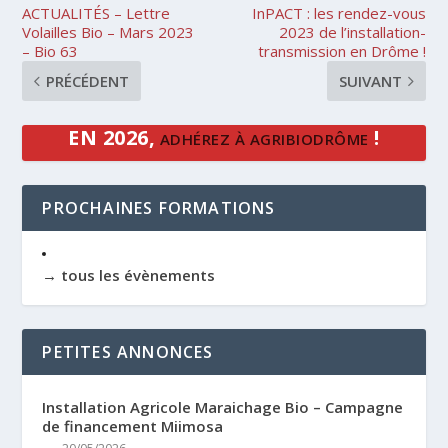
ACTUALITÉS – Lettre
InPACT : les rendez-vous
Volailles Bio – Mars 2023
2023 de l’installation-
– Bio 63
transmission en Drôme !
PRÉCÉDENT
SUIVANT
EN 2026,
!
ADHÉREZ À AGRIBIODRÔME
PROCHAINES FORMATIONS
→ tous les évènements
PETITES ANNONCES
Installation Agricole Maraichage Bio – Campagne
de financement Miimosa