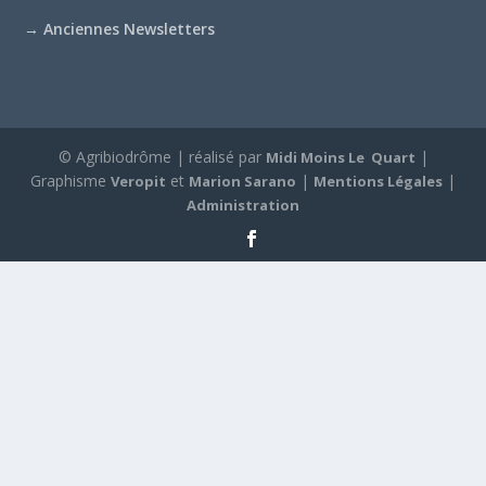
→
Anciennes Newsletters
© Agribiodrôme | réalisé par
|
Midi Moins Le Quart
Graphisme
et
|
|
Veropit
Marion Sarano
Mentions Légales
Administration