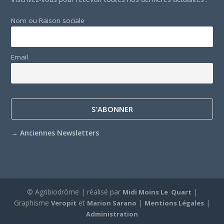
Nom ou Raison sociale
Email
→
Anciennes Newsletters
© Agribiodrôme | réalisé par
|
Midi Moins Le Quart
Graphisme
et
|
|
Veropit
Marion Sarano
Mentions Légales
Administration