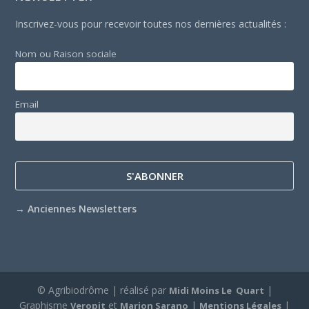
Inscrivez-vous pour recevoir toutes nos dernières actualités :
Nom ou Raison sociale
Email
→
Anciennes Newsletters
© Agribiodrôme | réalisé par
|
Midi Moins Le Quart
Graphisme
et
|
|
Veropit
Marion Sarano
Mentions Légales