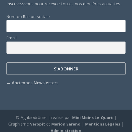
Inscrivez-vous pour recevoir toutes nos dernières actualités :
Nom ou Raison sociale
Email
→
Anciennes Newsletters
© Agribiodrôme | réalisé par
|
Midi Moins Le Quart
Graphisme
et
|
|
Veropit
Marion Sarano
Mentions Légales
Administration