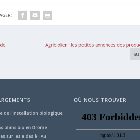
AGER:
 de
Agribiolien : les petites annonces des produ
SU
ARGEMENTS
OÙ NOUS TROUVER
e de l’installation biologique
e
ns plans bio en Drôme
hes sur les aides à l’AB