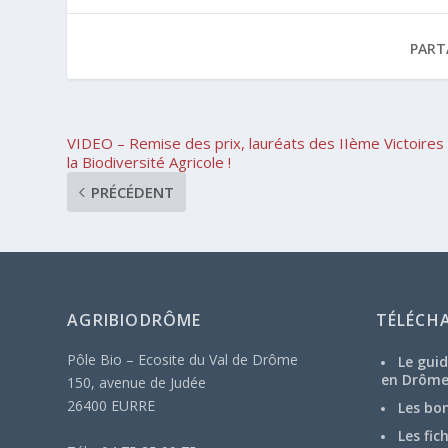
PART
VIDEO – Remise des prix, lauréats des IIème Victoires
la Biodiversité Agricole !
PRÉCÉDENT
AGRIBIODRÔME
TÉLÉCH
Pôle Bio – Ecosite du Val de Drôme
Le guid
en Drôm
150, avenue de Judée
26400 EURRE
Les bo
Les fic