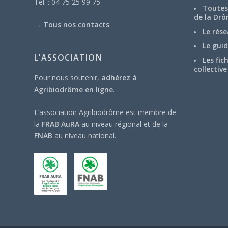
Tél. : 04 75 25 99 75
Toutes 
de la Drô
→
Tous nos contacts
Le rése
Le guid
L’ASSOCIATION
Les fic
collective
Pour nous soutenir,
adhérez à
Agribiodrôme en ligne
.
L’association Agribiodrôme est membre de
la
FRAB AuRA
au niveau régional et de la
FNAB
au niveau national.