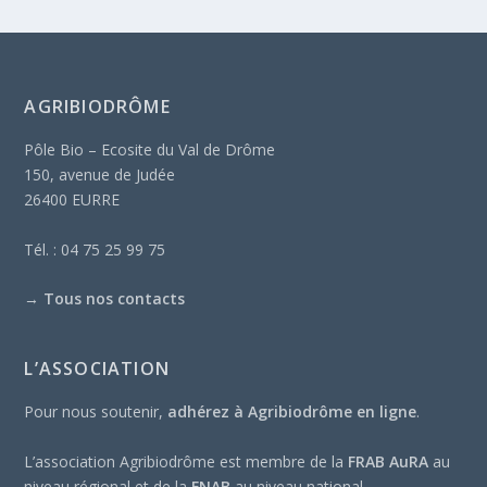
AGRIBIODRÔME
Pôle Bio – Ecosite du Val de Drôme
150, avenue de Judée
26400 EURRE
Tél. : 04 75 25 99 75
→
Tous nos contacts
L’ASSOCIATION
Pour nous soutenir,
adhérez à Agribiodrôme en ligne
.
L’association Agribiodrôme est membre de la
FRAB AuRA
au
niveau régional et de la
FNAB
au niveau national.