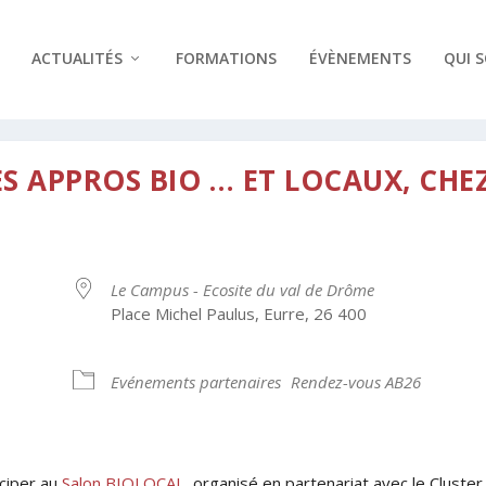
ACTUALITÉS
FORMATIONS
ÉVÈNEMENTS
QUI 
ES APPROS BIO … ET LOCAUX, CHE
Le Campus - Ecosite du val de Drôme
Place Michel Paulus, Eurre, 26 400
Evénements partenaires
Rendez-vous AB26
drier Google
iCalendar
iciper au
Salon BIOLOCAL,
organisé en partenariat avec le Cluster