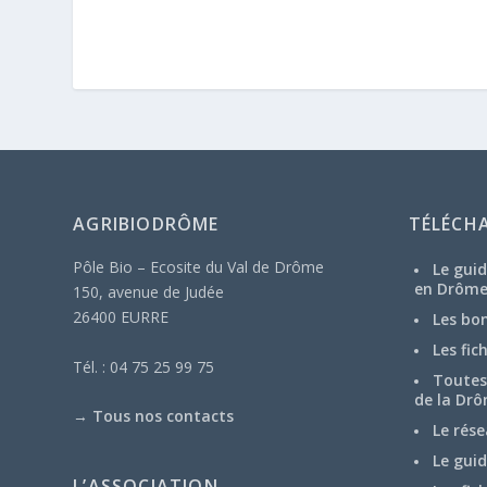
AGRIBIODRÔME
TÉLÉCH
Pôle Bio – Ecosite du Val de Drôme
Le guid
en Drôm
150, avenue de Judée
26400 EURRE
Les bo
Les fic
Tél. : 04 75 25 99 75
Toutes 
de la Drô
→
Tous nos contacts
Le rése
Le guid
L’ASSOCIATION