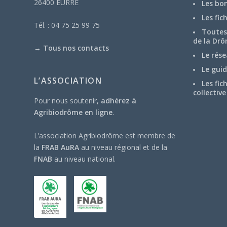
26400 EURRE
Les bo
Les fic
Tél. : 04 75 25 99 75
Toutes 
de la Drô
→
Tous nos contacts
Le rése
Le guid
L’ASSOCIATION
Les fic
collective
Pour nous soutenir,
adhérez à
Agribiodrôme en ligne
.
L’association Agribiodrôme est membre de
la
FRAB AuRA
au niveau régional et de la
FNAB
au niveau national.