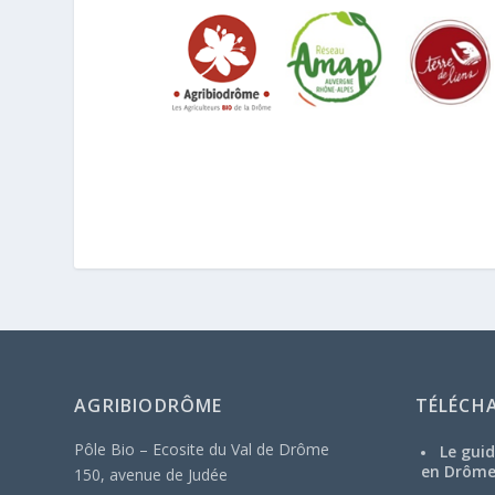
AGRIBIODRÔME
TÉLÉCH
Pôle Bio – Ecosite du Val de Drôme
Le guid
en Drôm
150, avenue de Judée