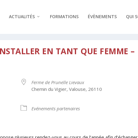
ACTUALITÉS
FORMATIONS
ÉVÈNEMENTS
QUI 
’INSTALLER EN TANT QUE FEMME –
Ferme de Prunelle Lievaux
Chemin du Vigier, Valouse, 26110
Evénements partenaires
drier Google
iCalendar
opose plusieurs rendez-vous au cours de l’année afin d’échanger