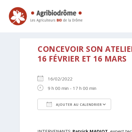
CONCEVOIR SON ATELIE
16 FÉVRIER ET 16 MARS
16/02/2022
9 h 00 min - 17 h 00 min
AJOUTER AU CALENDRIER
Télécharger ICS
Calen
INTERVENANTS
:
Patrick MADIOT
, expert te