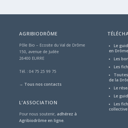
AGRIBIODRÔME
TÉLÉCH
Pôle Bio – Ecosite du Val de Drôme
Le guid
en Drôm
150, avenue de Judée
26400 EURRE
Les bo
Les fic
Tél. : 04 75 25 99 75
Toutes 
de la Drô
→
Tous nos contacts
Le rése
Le guid
L’ASSOCIATION
Les fic
collective
Pour nous soutenir,
adhérez à
Agribiodrôme en ligne
.