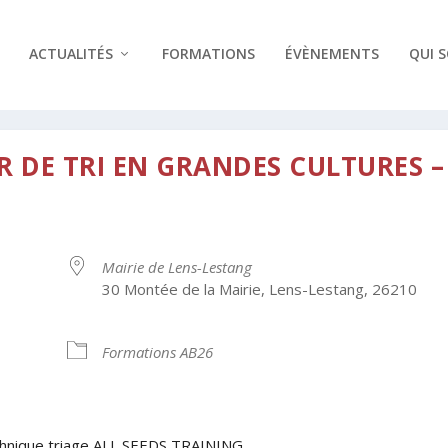
ACTUALITÉS
FORMATIONS
ÉVÈNEMENTS
QUI 
R DE TRI EN GRANDES CULTURES –
Mairie de Lens-Lestang
30 Montée de la Mairie, Lens-Lestang, 26210
Formations AB26
drier Google
iCalendar
chnique triage ALL SEEDS TRAINING