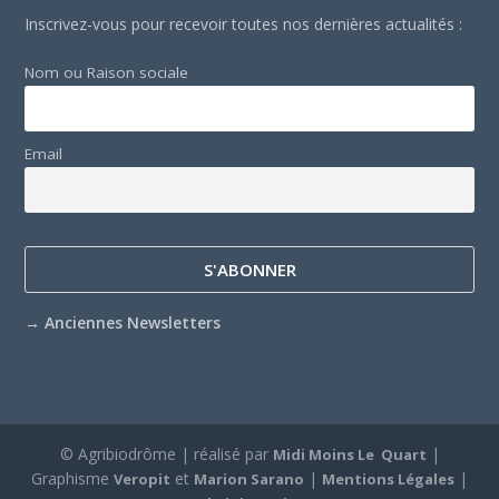
Inscrivez-vous pour recevoir toutes nos dernières actualités :
Nom ou Raison sociale
Email
→
Anciennes Newsletters
© Agribiodrôme | réalisé par
|
Midi Moins Le Quart
Graphisme
et
|
|
Veropit
Marion Sarano
Mentions Légales