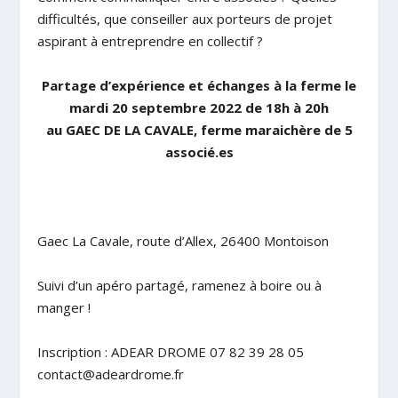
difficultés, que conseiller aux porteurs de projet
aspirant à
entreprendre en collectif
?
Partage
d’expérience
et
échanges
à
la
ferme
le
mardi
20
septembre
2022
de
18h
à
20h
au
GAEC
DE
LA
CAVALE
, f
erme
maraichère
de
5
associé.es
Gaec La Cavale, route d’Allex, 26400 Montoison
Suivi d’un apéro partagé, ramenez à boire ou à
manger !
Inscription
: ADEAR DROME 07 82 39 28 05
contact@adeardrome.fr