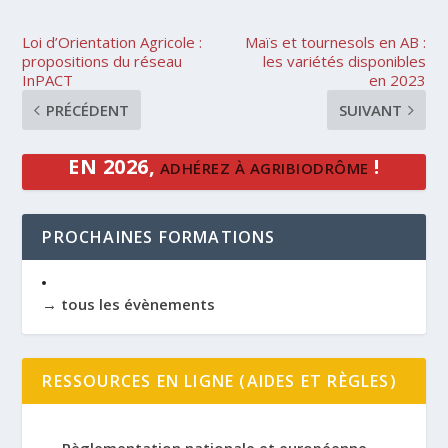
Loi d’Orientation Agricole :
Maïs et tournesols en AB :
propositions du réseau
les variétés disponibles
InPACT
en 2023
PRÉCÉDENT
SUIVANT
EN 2026,
!
ADHÉREZ À AGRIBIODRÔME
PROCHAINES FORMATIONS
→ tous les évènements
RESSOURCES EN LIGNE (AIDES ET RÈGLES)
Règlementation nationale et européenne