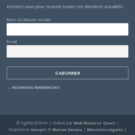
Inscrivez-vous pour recevoir toutes nos dernières actualités :
Nom ou Raison sociale
Email
→
Anciennes Newsletters
© Agribiodrôme | réalisé par
|
Midi Moins Le Quart
Graphisme
et
|
|
Veropit
Marion Sarano
Mentions Légales