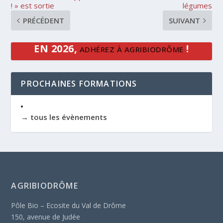
! » est sortie
légumes
PRÉCÉDENT
SUIVANT
EN 2026,
!
ADHÉREZ À AGRIBIODRÔME
PROCHAINES FORMATIONS
→ tous les évènements
AGRIBIODRÔME
Pôle Bio – Ecosite du Val de Drôme
150, avenue de Judée