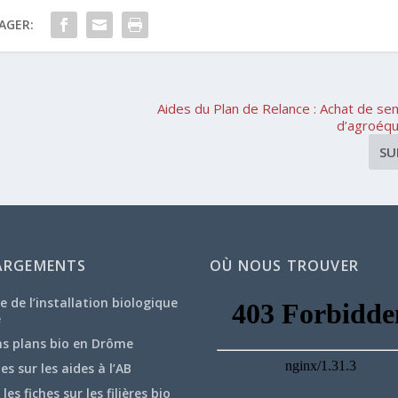
AGER:
Aides du Plan de Relance : Achat de s
d’agroéq
SU
ARGEMENTS
OÙ NOUS TROUVER
e de l’installation biologique
e
ns plans bio en Drôme
hes sur les aides à l’AB
les fiches sur les filières bio