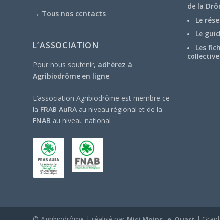
de la Drô
→
Tous nos contacts
Le rése
Le guid
L’ASSOCIATION
Les fic
collective
Pour nous soutenir,
adhérez à
Agribiodrôme en ligne
.
L’association Agribiodrôme est membre de
la
FRAB AuRA
au niveau régional et de la
FNAB
au niveau national.
© Agribiodrôme | réalisé par
| Grap
Midi Moins Le Quart