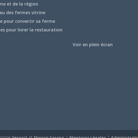
me et de la région
au des fermes vitrine
e pour convertir sa ferme
hes pour livrer la restauration
Voir en plein écran
hisme
et
|
|
Veropit
Marion Sarano
Mentions Légales
Administrat