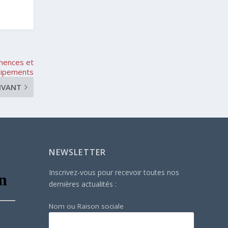
emences et
uipements
IVANT
NEWSLETTER
Inscrivez-vous pour recevoir toutes nos
dernières actualités :
Nom ou Raison sociale