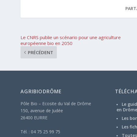
PART
Le CNRS publie un scénario pour une agriculture
européenne bio en 2050
PRÉCÉDENT
AGRIBIODRÔME
TÉLÉCH
Pôle Bio – Ecosite du Val de Drôme
Le guid
en Drôm
150, avenue de Judée
26400 EURRE
Les bo
Les fic
Tél. : 04 75 25 99 75
Toutes 