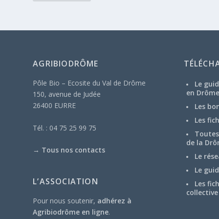
AGRIBIODRÔME
TÉLÉCH
Pôle Bio – Ecosite du Val de Drôme
Le guid
en Drôm
150, avenue de Judée
26400 EURRE
Les bo
Les fic
Tél. : 04 75 25 99 75
Toutes 
de la Drô
→
Tous nos contacts
Le rése
Le guid
L’ASSOCIATION
Les fic
collective
Pour nous soutenir,
adhérez à
Agribiodrôme en ligne
.