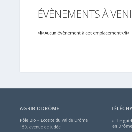
ÉVÈNEMENTS À VENI
<li>Aucun évènement à cet emplacement</li>
AGRIBIODRÔME
TÉLÉCH
Pôle Bio – Ecosite du Val de Drôme
Le guid
en Drôm
150, avenue de Judée