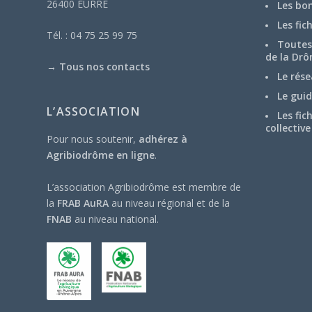
26400 EURRE
Les bo
Les fic
Tél. : 04 75 25 99 75
Toutes 
de la Drô
→
Tous nos contacts
Le rése
Le guid
L’ASSOCIATION
Les fic
collective
Pour nous soutenir,
adhérez à
Agribiodrôme en ligne
.
L’association Agribiodrôme est membre de
la
FRAB AuRA
au niveau régional et de la
FNAB
au niveau national.