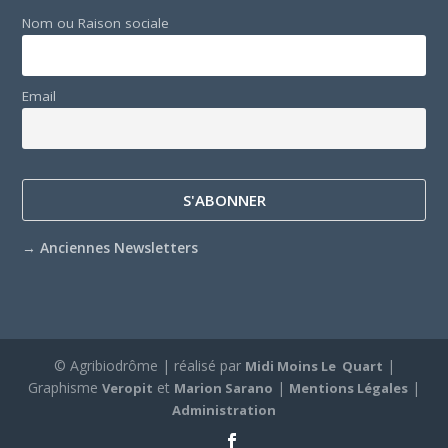
Nom ou Raison sociale
Email
→
Anciennes Newsletters
© Agribiodrôme | réalisé par
|
Midi Moins Le Quart
Graphisme
et
|
|
Veropit
Marion Sarano
Mentions Légales
Administration