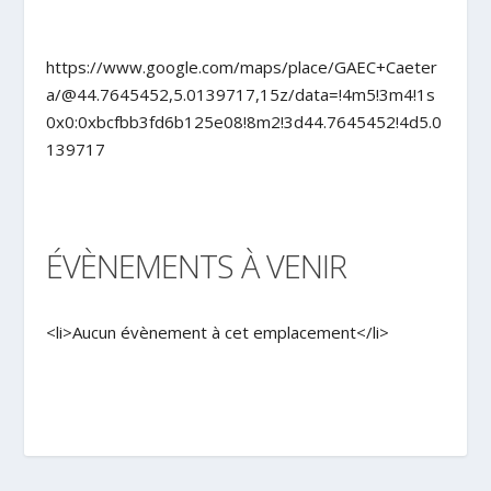
https://www.google.com/maps/place/GAEC+Caeter
a/@44.7645452,5.0139717,15z/data=!4m5!3m4!1s
0x0:0xbcfbb3fd6b125e08!8m2!3d44.7645452!4d5.0
139717
ÉVÈNEMENTS À VENIR
<li>Aucun évènement à cet emplacement</li>