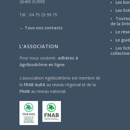
26400 EURRE
Les bo
Les fic
Tél. : 04 75 25 99 75
Toutes 
de la Drô
→
Tous nos contacts
Le rése
Le guid
L’ASSOCIATION
Les fic
collective
Pour nous soutenir,
adhérez à
Agribiodrôme en ligne
.
L’association Agribiodrôme est membre de
la
FRAB AuRA
au niveau régional et de la
FNAB
au niveau national.