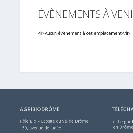
ÉVÈNEMENTS À VENI
<li>Aucun évènement à cet emplacement</li>
AGRIBIODRÔME
TÉLÉCH
Pôle Bio – Ecosite du Val de Drôme
Le guid
en Drôm
150, avenue de Judée