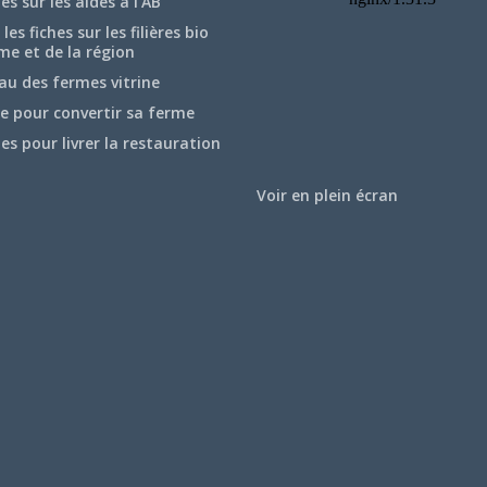
hes sur les aides à l’AB
les fiches sur les filières bio
me et de la région
au des fermes vitrine
e pour convertir sa ferme
hes pour livrer la restauration
Voir en plein écran