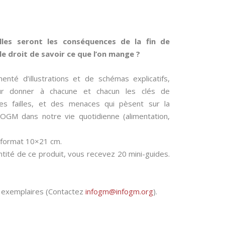
elles seront les conséquences de la fin de
 droit de savoir ce que l’on mange ?
té d’illustrations et de schémas explicatifs,
ur donner à chacune et chacun les clés de
s failles, et des menaces qui pèsent sur la
OGM dans notre vie quotidienne (alimentation,
, format 10×21 cm.
tité de ce produit, vous recevez 20 mini-guides.
0 exemplaires (Contactez
infogm@infogm.org
).