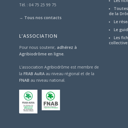
Les fic
Tél. : 04 75 25 99 75
Toutes 
de la Drô
→
Tous nos contacts
Le rése
Le guid
L’ASSOCIATION
Les fic
collective
Pour nous soutenir,
adhérez à
Agribiodrôme en ligne
.
L’association Agribiodrôme est membre de
la
FRAB AuRA
au niveau régional et de la
FNAB
au niveau national.