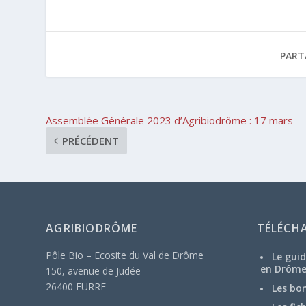
PART
Assemblée Générale 2023 d’Agribiodrôme : 17 mars
PRÉCÉDENT
AGRIBIODRÔME
TÉLÉCH
Pôle Bio – Ecosite du Val de Drôme
Le guid
en Drôm
150, avenue de Judée
26400 EURRE
Les bo