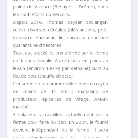
plaine de Valence
(Besayes
–
Drôme),
sous
les
contreforts
du
Vercors.
Depuis 2016, Thomas, paysan boulanger,
cultive diverses
céréales
(blés
anciens,
petit
épeautre,
khorasan,
lin,
sarrasin…) sur une
quarantaine d’hectares.
Tout est stocké et transformé sur la ferme
en farines
(moulin Astrié) puis en pains au
levain (environ 400 kg par
semaine) cuits au
feu de bois (chauffe directe).
L’ensemble est commercialisé dans un rayon
de moins de
15 km
: magasins de
producteur, épiceries de village,
AMAP,
marché.
3 salarié-e-s travaillent actuellement sur la
ferme pour
faire du pain. En 2024, le fournil
devient indépendant de
la ferme. Il sera
géré collectivement par les salarié-e-s /