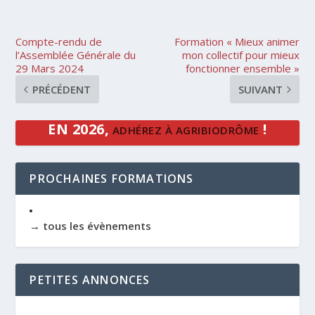
Compte-rendu de
Formation « Mieux animer
l’Assemblée Générale du
mon collectif pour mieux
29 Mars 2024
fonctionner ensemble »
PRÉCÉDENT
SUIVANT
EN 2026,
!
ADHÉREZ À AGRIBIODRÔME
PROCHAINES FORMATIONS
→ tous les évènements
PETITES ANNONCES