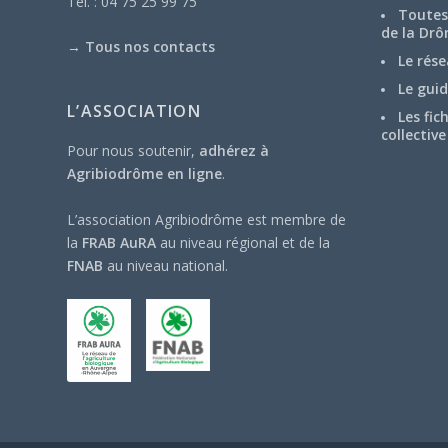
Tél. : 04 75 25 99 75
Toutes 
de la Drô
→
Tous nos contacts
Le rése
Le guid
L’ASSOCIATION
Les fic
collective
Pour nous soutenir,
adhérez à
Agribiodrôme en ligne
.
L’association Agribiodrôme est membre de
la
FRAB AuRA
au niveau régional et de la
FNAB
au niveau national.