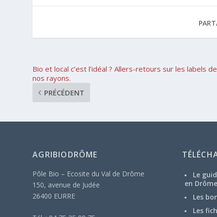
PART
Bio et local c’est l’idéal ? Allers-retours sur les labels d
nos rayons.
PRÉCÉDENT
AGRIBIODRÔME
TÉLÉCH
Pôle Bio – Ecosite du Val de Drôme
Le guid
en Drôm
150, avenue de Judée
26400 EURRE
Les bo
Les fic