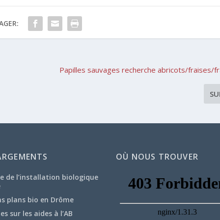
AGER:
e
Papilles sauvages recherche abricots/fraises/
SU
ARGEMENTS
OÙ NOUS TROUVER
e de l’installation biologique
e
ns plans bio en Drôme
hes sur les aides à l’AB