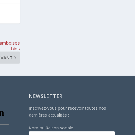
framboises
bios
IVANT
NEWSLETTER
Inscrivez-vous pour recevoir toutes nos
dernières actualités :
Nom ou Raison sociale