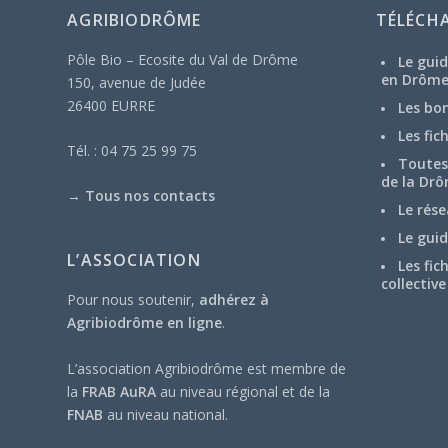
AGRIBIODRÔME
TÉLÉCH
Pôle Bio – Ecosite du Val de Drôme
Le guid
en Drôm
150, avenue de Judée
26400 EURRE
Les bo
Les fic
Tél. : 04 75 25 99 75
Toutes 
de la Drô
→
Tous nos contacts
Le rése
Le guid
L’ASSOCIATION
Les fic
collective
Pour nous soutenir,
adhérez à
Agribiodrôme en ligne
.
L’association Agribiodrôme est membre de
la
FRAB AuRA
au niveau régional et de la
FNAB
au niveau national.