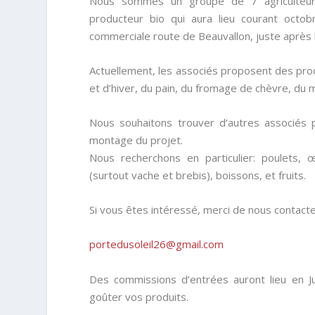
Nous sommes un groupe de 7 agriculteurs
producteur bio
qui aura lieu courant octo
commerciale route de Beauvallon, juste aprè
Actuellement, les associés proposent des prod
et d’hiver, du pain, du fromage de chèvre, du m
Nous souhaitons trouver d’
autres associés
p
montage du projet.
Nous recherchons en particulier: poulets, œu
(surtout vache et brebis), boissons, et fruits.
Si vous êtes intéressé, merci de nous contacte
portedusoleil26@gmail.com
Des commissions d’entrées auront lieu en Jui
goûter vos produits.