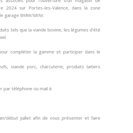
 associés pour l’ouverture d’un
magasin de
bre 2024 sur Portes-les-Valence, dans la zone
s le garage BMW/MINI.
uits tels que la viande bovine, les légumes d’été
iel.
our compléter la gamme et participer dans le
fs, viande porc, charcuterie, produits laitiers
r par téléphone ou mail à:
n/début Juillet afin de vous présenter et faire