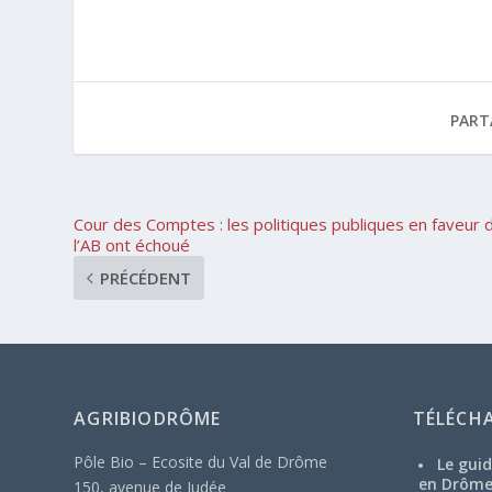
PART
Cour des Comptes : les politiques publiques en faveur 
l’AB ont échoué
PRÉCÉDENT
AGRIBIODRÔME
TÉLÉCH
Pôle Bio – Ecosite du Val de Drôme
Le guid
en Drôm
150, avenue de Judée