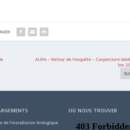
AGER:
de
AURA – Retour de l’enquête – Conjoncture laiti
bio 2
SU
ARGEMENTS
OÙ NOUS TROUVER
e de l’installation biologique
e