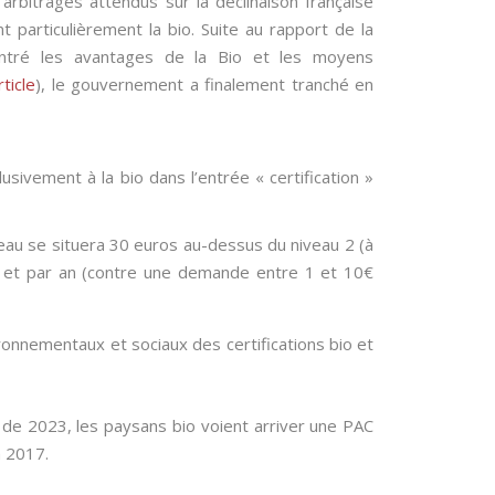
 arbitrages attendus sur la déclinaison française
 particulièrement la bio. Suite au rapport de la
ntré les avantages de la Bio et les moyens
rticle
), le gouvernement a finalement tranché en
usivement à la bio dans l’entrée « certification »
au se situera 30 euros au-dessus du niveau 2 (à
 et par an (contre une demande entre 1 et 10€
ronnementaux et sociaux des certifications bio et
r de 2023, les paysans bio voient arriver une PAC
n 2017.