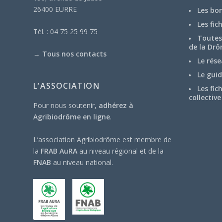
26400 EURRE
Les bo
Les fic
Tél. : 04 75 25 99 75
Toutes 
de la Drô
→
Tous nos contacts
Le rése
Le guid
L’ASSOCIATION
Les fic
collective
Pour nous soutenir,
adhérez à
Agribiodrôme en ligne
.
L’association Agribiodrôme est membre de
la
FRAB AuRA
au niveau régional et de la
FNAB
au niveau national.