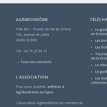
AGRIBIODRÔME
TÉLÉCH
Pôle Bio – Ecosite du Val de Drôme
Le guid
en Drôm
150, avenue de Judée
26400 EURRE
Les bo
Les fic
Tél. : 04 75 25 99 75
Toutes 
de la Drô
→
Tous nos contacts
Le rése
Le guid
L’ASSOCIATION
Les fic
collective
Pour nous soutenir,
adhérez à
Agribiodrôme en ligne
.
L’association Agribiodrôme est membre de