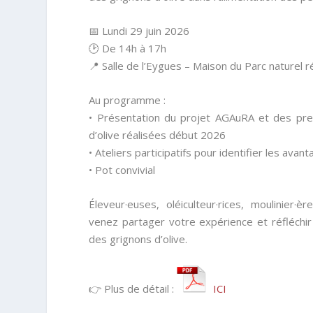
📅 Lundi 29 juin 2026
🕑 De 14h à 17h
📍 Salle de l’Eygues – Maison du Parc naturel 
Au programme :
• Présentation du projet AGAuRA et des pre
d’olive réalisées début 2026
• Ateliers participatifs pour identifier les avan
• Pot convivial
Éleveur·euses, oléiculteur·rices, moulinier·è
venez partager votre expérience et réfléchir
des grignons d’olive.
👉 Plus de détail :
ICI