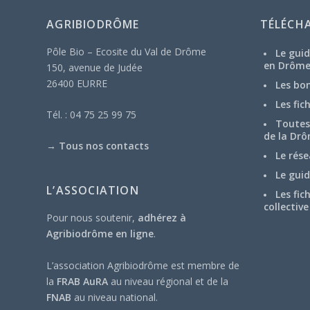
AGRIBIODRÔME
TÉLÉCH
Pôle Bio – Ecosite du Val de Drôme
Le guid
en Drôm
150, avenue de Judée
26400 EURRE
Les bo
Les fic
Tél. : 04 75 25 99 75
Toutes 
de la Drô
→
Tous nos contacts
Le rése
Le guid
L’ASSOCIATION
Les fic
collective
Pour nous soutenir,
adhérez à
Agribiodrôme en ligne
.
L’association Agribiodrôme est membre de
la
FRAB AuRA
au niveau régional et de la
FNAB
au niveau national.