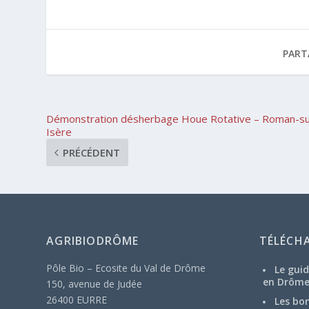
PART
Démonstration désherbage Houe Rotative – Roman-su
Isère
PRÉCÉDENT
AGRIBIODRÔME
TÉLÉCH
Pôle Bio – Ecosite du Val de Drôme
Le guid
en Drôm
150, avenue de Judée
26400 EURRE
Les bo