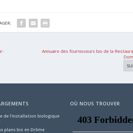
AGER:
r-
Annuaire des fournisseurs bio de la Restaur
Domi
SU
ARGEMENTS
OÙ NOUS TROUVER
e de l’installation biologique
e
ns plans bio en Drôme