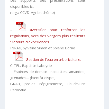
Les supports des présentations sont
disponibles ici.
(orga CCVD-Agribiodrôme)
–
Diversifier pour renforcer les
régulations, vers des vergers plus résilients
: retours d’expériences
.
INRAe, Sylvaine Simon et Solène Borne
–
Gestion de l’eau en arboriculture.
CITFL, Baptiste Labeyrie
– Espèces de demain : noisettes, amandes,
grenades… (bientôt dispo!)
GRAB, projet Pépigramette, Claude-Eric
Parveaud