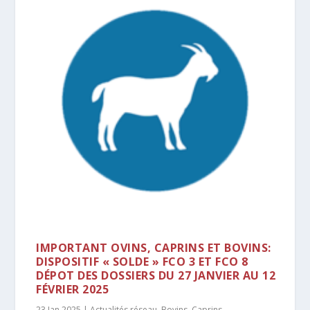
IMPORTANT OVINS, CAPRINS ET BOVINS:
DISPOSITIF « SOLDE » FCO 3 ET FCO 8
DÉPOT DES DOSSIERS DU 27 JANVIER AU 12
FÉVRIER 2025
23 Jan 2025
|
Actualités réseau
,
Bovins
,
Caprins
,