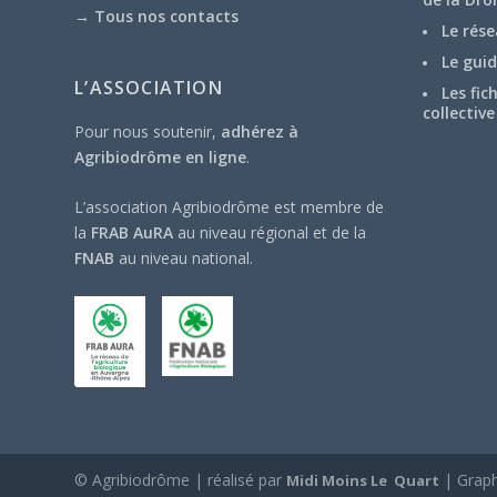
→
Tous nos contacts
Le rése
Le guid
L’ASSOCIATION
Les fic
collective
Pour nous soutenir,
adhérez à
Agribiodrôme en ligne
.
L’association Agribiodrôme est membre de
la
FRAB AuRA
au niveau régional et de la
FNAB
au niveau national.
© Agribiodrôme | réalisé par
| Grap
Midi Moins Le Quart