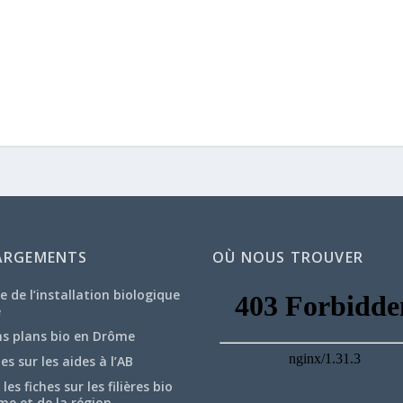
ARGEMENTS
OÙ NOUS TROUVER
e de l’installation biologique
e
ns plans bio en Drôme
hes sur les aides à l’AB
les fiches sur les filières bio
me et de la région