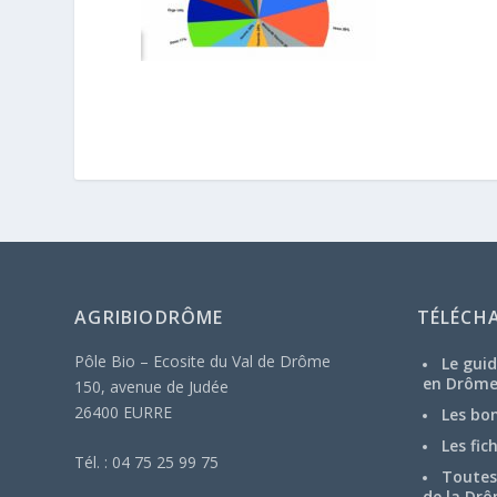
AGRIBIODRÔME
TÉLÉCH
Pôle Bio – Ecosite du Val de Drôme
Le guid
en Drôm
150, avenue de Judée
26400 EURRE
Les bo
Les fic
Tél. : 04 75 25 99 75
Toutes 
de la Drô