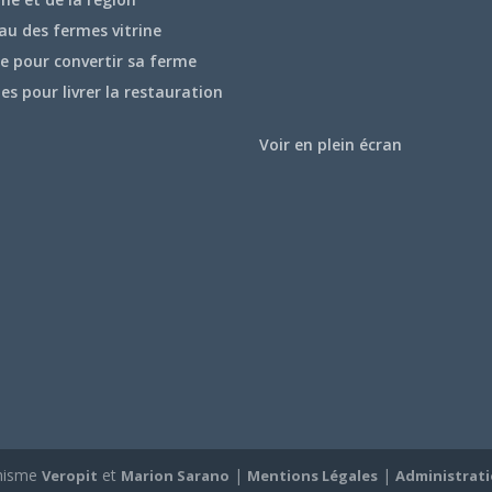
au des fermes vitrine
e pour convertir sa ferme
hes pour livrer la restauration
Voir en plein écran
hisme
et
|
|
Veropit
Marion Sarano
Mentions Légales
Administrat