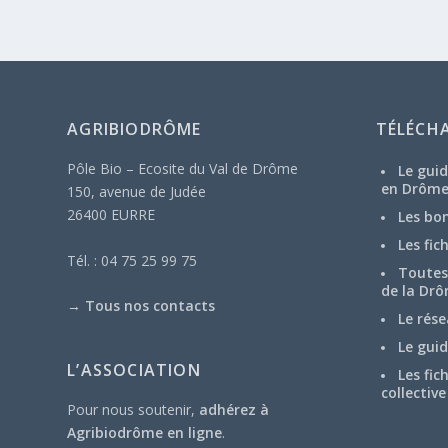
AGRIBIODRÔME
TÉLÉCH
Pôle Bio – Ecosite du Val de Drôme
Le guid
en Drôm
150, avenue de Judée
26400 EURRE
Les bo
Les fic
Tél. : 04 75 25 99 75
Toutes 
de la Drô
→
Tous nos contacts
Le rése
Le guid
L’ASSOCIATION
Les fic
collective
Pour nous soutenir,
adhérez à
Agribiodrôme en ligne
.