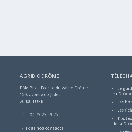
AGRIBIODRÔME
TÉLÉCH
Pôle Bio – Ecosite du Val de Drôme
Le guid
en Drôm
150, avenue de Judée
26400 EURRE
Les bo
Les fic
Tél. : 04 75 25 99 75
Toutes 
de la Drô
→
Tous nos contacts
Le rése