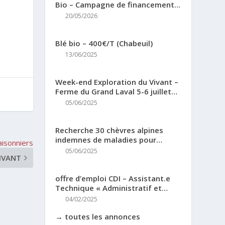
Bio – Campagne de financement
Miimosa
20/05/2026
Blé bio – 400€/T (Chabeuil)
13/06/2025
Week-end Exploration du Vivant –
Ferme du Grand Laval 5-6 juillet
2025
05/06/2025
Recherche 30 chèvres alpines
indemnes de maladies pour
aisonniers
renouvellement troupeau (38)
05/06/2025
IVANT
offre d’emploi CDI – Assistant.e
Technique « Administratif et
Finances »
04/02/2025
→ toutes les annonces