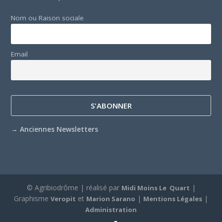
Nom ou Raison sociale
Email
→
Anciennes Newsletters
© Agribiodrôme | réalisé par
|
Midi Moins Le Quart
Graphisme
et
|
|
Veropit
Marion Sarano
Mentions Légales
Administration