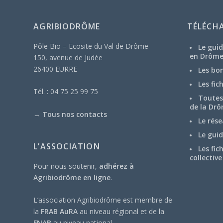
AGRIBIODRÔME
TÉLÉCH
Pôle Bio – Ecosite du Val de Drôme
Le guid
en Drôm
150, avenue de Judée
26400 EURRE
Les bo
Les fic
Tél. : 04 75 25 99 75
Toutes 
de la Drô
→
Tous nos contacts
Le rése
Le guid
L’ASSOCIATION
Les fic
collective
Pour nous soutenir,
adhérez à
Agribiodrôme en ligne
.
L’association Agribiodrôme est membre de
la
FRAB AuRA
au niveau régional et de la
FNAB
au niveau national.