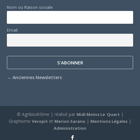
Nom ou Raison sociale
Email
→
Anciennes Newsletters
© Agribiodrôme | réalisé par
|
Midi Moins Le Quart
Graphisme
et
|
|
Veropit
Marion Sarano
Mentions Légales
Administration