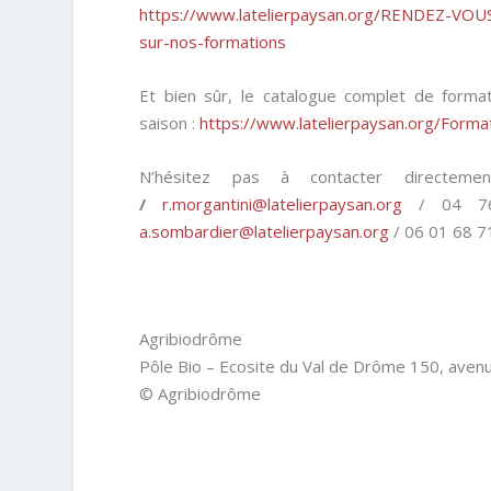
https://www.latelierpaysan.org/RENDEZ-VOUS
sur-nos-formations
Et bien sûr, le catalogue complet de forma
saison :
https://www.latelierpaysan.org/Forma
N’hésitez pas à contacter directemen
/
r.morgantini@latelierpaysan.org
/ 04 7
a.sombardier@latelierpaysan.org
/ 06 01 68 7
Agribiodrôme
Pôle Bio – Ecosite du Val de Drôme 150, ave
© Agribiodrôme