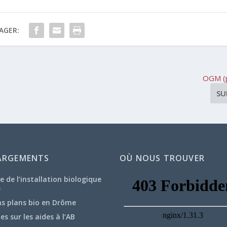
AGER:
OGM (p
SU
ARGEMENTS
OÙ NOUS TROUVER
e de l’installation biologique
e
ns plans bio en Drôme
hes sur les aides à l’AB