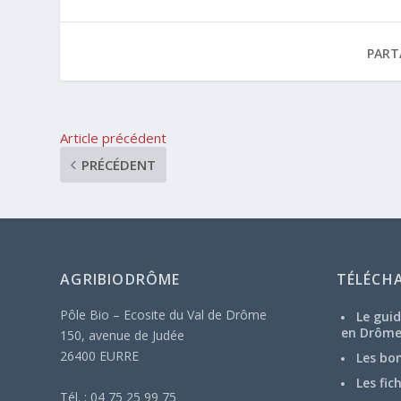
PART
Article précédent
PRÉCÉDENT
AGRIBIODRÔME
TÉLÉCH
Pôle Bio – Ecosite du Val de Drôme
Le guid
en Drôm
150, avenue de Judée
26400 EURRE
Les bo
Les fic
Tél. : 04 75 25 99 75