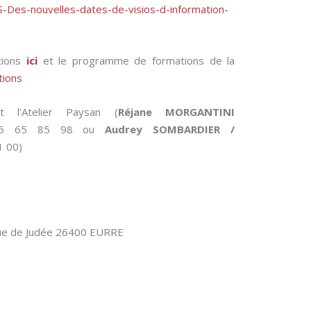
-Des-nouvelles-dates-de-visios-d-information-
tions
ici
et le programme de formations de la
tions
t l’Atelier Paysan (
Réjane MORGANTINI
6 65 85 98 ou
Audrey SOMBARDIER /
1 00)
nue de Judée 26400 EURRE