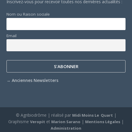
Inscrivez-vous pour recevoir toutes nos dernières actualités :
Nom ou Raison sociale
Email
→
Anciennes Newsletters
© Agribiodrôme | réalisé par
|
Midi Moins Le Quart
Graphisme
et
|
|
Veropit
Marion Sarano
Mentions Légales
Administration