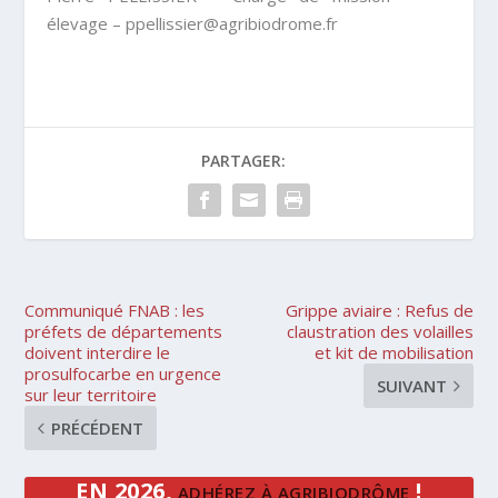
élevage – ppellissier@agribiodrome.fr
PARTAGER:
Communiqué FNAB : les
Grippe aviaire : Refus de
préfets de départements
claustration des volailles
doivent interdire le
et kit de mobilisation
prosulfocarbe en urgence
SUIVANT
sur leur territoire
PRÉCÉDENT
EN 2026,
!
ADHÉREZ À AGRIBIODRÔME