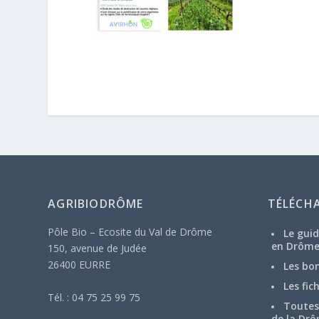
AGRIBIODRÔME
TÉLÉCH
Pôle Bio – Ecosite du Val de Drôme
Le guid
en Drôm
150, avenue de Judée
26400 EURRE
Les bo
Les fic
Tél. : 04 75 25 99 75
Toutes 
de la Drô