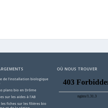
ARGEMENTS
OÙ NOUS TROUVER
e de l’installation biologique
e
ns plans bio en Drôme
hes sur les aides à l’AB
les fiches sur les filières bio
me et de la région