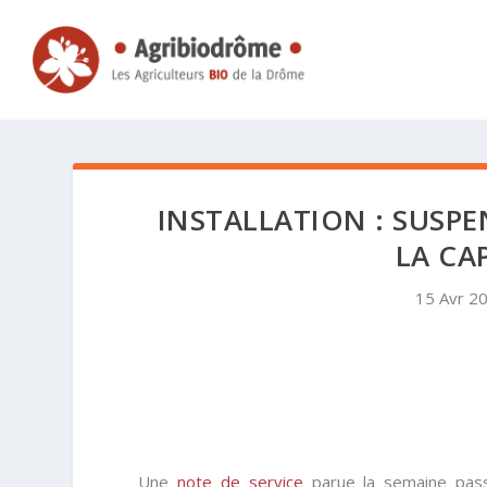
INSTALLATION : SUSPE
LA CA
15 Avr 2
Une
note de service
parue la semaine passé