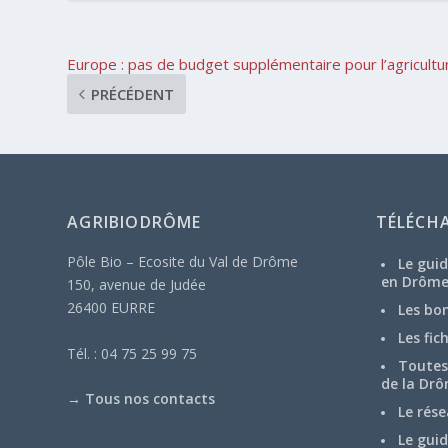
Europe : pas de budget supplémentaire pour l’agricultu
PRÉCÉDENT
AGRIBIODRÔME
TÉLÉCH
Pôle Bio – Ecosite du Val de Drôme
Le guid
en Drôm
150, avenue de Judée
26400 EURRE
Les bo
Les fic
Tél. : 04 75 25 99 75
Toutes 
de la Drô
→
Tous nos contacts
Le rése
Le guid