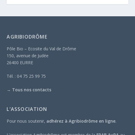
AGRIBIODRÔME
Pôle Bio – Ecosite du Val de Drôme
150, avenue de Judée
26400 EURRE
Tél. : 04 75 25 99 75
→
Tous nos contacts
L’ASSOCIATION
Pour nous soutenir,
adhérez à Agribiodrôme en ligne
.
L’association Agribiodrôme est membre de la
FRAB AuRA
au