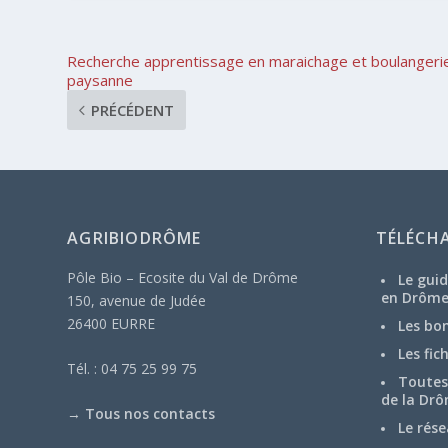
Recherche apprentissage en maraichage et boulangeri
paysanne
PRÉCÉDENT
AGRIBIODRÔME
TÉLÉCH
Pôle Bio – Ecosite du Val de Drôme
Le guid
en Drôm
150, avenue de Judée
26400 EURRE
Les bo
Les fic
Tél. : 04 75 25 99 75
Toutes 
de la Drô
→
Tous nos contacts
Le rése