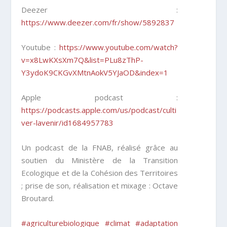
Deezer :
https://www.deezer.com/fr/show/5892837
Youtube :
https://www.youtube.com/watch?
v=x8LwKXsXm7Q&list=PLu8zThP-
Y3ydoK9CKGvXMtnAokV5YJaOD&index=1
Apple podcast :
https://podcasts.apple.com/us/podcast/culti
ver-lavenir/id1684957783
Un podcast de la FNAB, réalisé grâce au
soutien du Ministère de la Transition
Ecologique et de la Cohésion des Territoires
; prise de son, réalisation et mixage : Octave
Broutard.
#agriculturebiologique
#climat
#adaptation