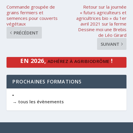
Commande groupée de
Retour sur la journée
grains fermiers et
« futurs agriculteurs et
semences pour couverts
agricultrices bio » du 1er
végétaux
avril 2021 sur la ferme
Dessine moi une Brebis
PRÉCÉDENT
de Léo Girard
SUIVANT
EN 2026,
!
ADHÉREZ À AGRIBIODRÔME
PROCHAINES FORMATIONS
→ tous les évènements